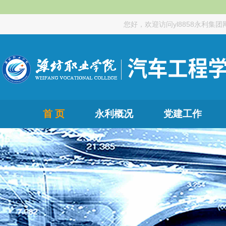
您好，欢迎访问yl8858永利集团
首 页
永利概况
党建工作