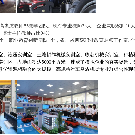
高素质双师型教学团队。现有专业教师
23
人，企业兼职教师
10
、博士学位教师占比
94%
。
个、职业教育创新团队
1
个，省、校两级职业教育名师工作室
3
室、液压实训室、土壤耕作机械实训室、收获机械实训室、种植
实训区，占地面积达
5000
平方米，建成了模拟企业的真实场景，
教学资源相融合的大规模、高规格汽车及农机类专业群综合性现