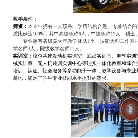
教学条件：
师资：
本专业拥有一支职称、学历结构合理、专兼结合的
质比例达
100%
，其中高级职称
6
人，中级职称
17
人，硕士
专业拥有省级黄大年教学团队
1
个、技能大师工作室
1
学名师
3
人，院级教学名师
12
人。
实训室：
校企共建发动机实训室、底盘实训室、电气实训
械实训室、无人机装调实训中心等理实一体化教室和综合
培训、认证、社会服务等多功能于一体，教学设备与专业
基地，满足了学生专业技能水平提升的需求。