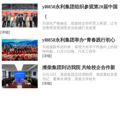
yl8858永利集团组织参观第20届中国
（
为深化产教融合，搭建校企协同育人桥梁，让专
业教师直观感受农业机械行业发展
[详细]
yl8858永利集团举办“青春践行初心
为迎接新年的到来，展现汽车学子昂扬向上的精
神风貌，12月23日晚，汽车工程学
[详细]
潍柴集团到访我院 共绘校企合作新
10月24日，潍柴集团总经理助理、潍柴重机党委
书记、董事长傅强，潍柴大学校长
[详细]