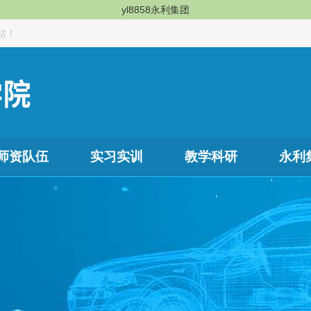
yl8858永利集团
站！
师资队伍
实习实训
教学科研
永利