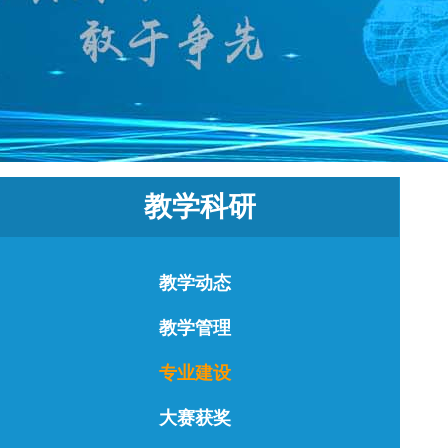
教学科研
教学动态
教学管理
专业建设
大赛获奖