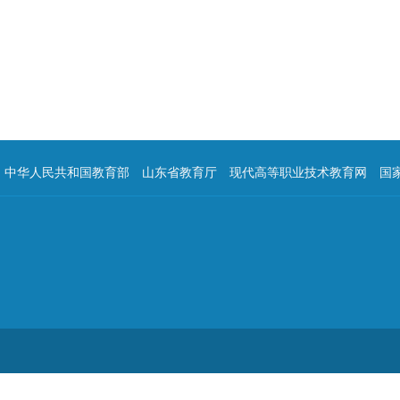
中华人民共和国教育部
山东省教育厅
现代高等职业技术教育网
国