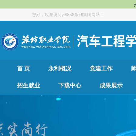
您好，欢迎访问yl8858永利集团网站！
首 页
永利概况
党建工作
招生就业
下载中心
成果展示